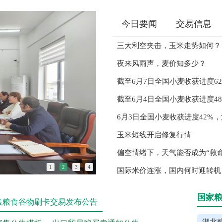
今日要闻
交易信息
三大利空夹击，玉米走势如何？
夜来风雨声，麦价知多少？
截至6月7日全国小麦收获进度6
截至6月4日全国小麦收获进度48
6月3日全国小麦收获进度42%
玉米短线开启修复行情
偏空情绪下，天气能否成为“救
湖北粮网:强党性、优服务、促发展——湖
1
2
3
4
国际米价连涨，国内何时迎转机
国家
策粮食谷物刷卡交易发布公告