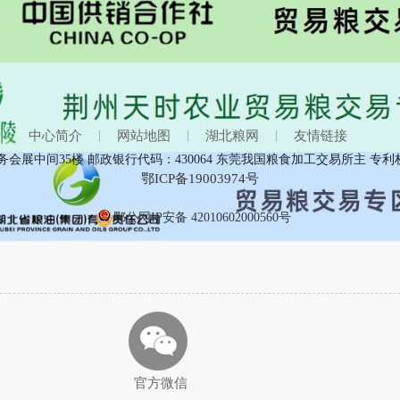
湖北粮网:新麦收割进度加快 中晚籼稻趋弱运行
2026-05-29
湖北粮网:新麦上市范围扩大 中晚籼稻趋弱运行
2026-05-22
中心简介
|
网站地图
|
湖北粮网
|
友情链接
会展中间35楼 邮政银行代码：430064 东莞我国粮食加工交易所主 专利
鄂ICP备19003974号
鄂公网IP安备 42010602000560号
官方微信